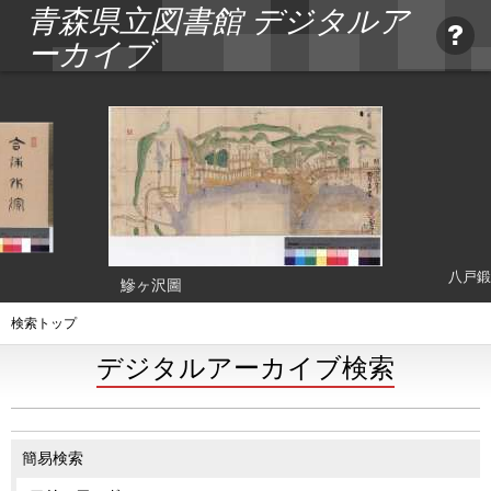
青森県立図書館 デジタルア
ーカイブ
八戸鍛
鰺ヶ沢圖
検索トップ
デジタルアーカイブ検索
簡易検索