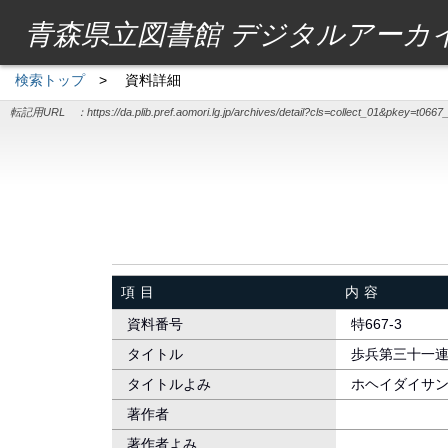
青森県立図書館 デジタルアーカ
検索トップ
>
資料詳細
転記用URL ：
https://da.plib.pref.aomori.lg.jp/archives/detail?cls=collect_01&pkey=t0667
項目
内容
資料番号
特667-3
タイトル
歩兵第三十一連
タイトルよみ
ホヘイダイサ
著作者
著作者よみ