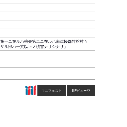
頭第一ニ在ルハ樵夫第二ニ在ルハ南津軽郡竹舘村々
ラザル部ハ一丈以上ノ積雪ナリシナリ」
マニフェスト
IIIFビューワ