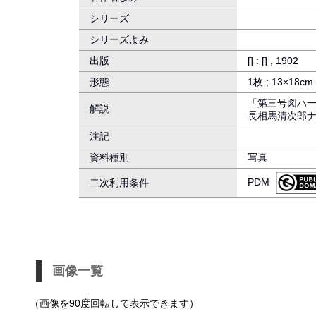
シリーズ
シリーズよみ
出版
[] : [] , 1902
形態
1枚 ; 13×18cm
「第三号図ハ
解説
長相馬清次郎
注記
資料種別
写真
PDM
二次利用条件
画像一覧
（画像を90度回転して表示できます）