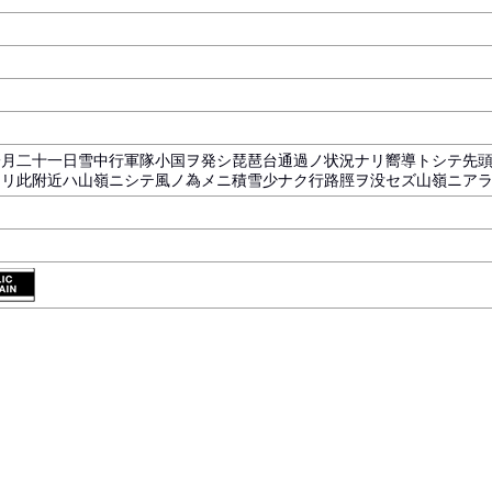
一月二十一日雪中行軍隊小国ヲ発シ琵琶台通過ノ状況ナリ嚮導トシテ先
ナリ此附近ハ山嶺ニシテ風ノ為メニ積雪少ナク行路脛ヲ没セズ山嶺ニア