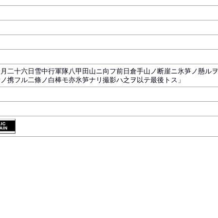
一月二十六日雪中行軍隊八甲田山ニ向フ前日倉手山ノ断崖ニ氷笋ノ懸ル
者ノ携フル二條ノ白棒モ亦氷笋ナリ撮影ハ之ヲ以テ最後トス」