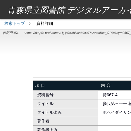
青森県立図書館 デジタルアーカ
検索トップ
>
資料詳細
転記用URL ：
https://da.plib.pref.aomori.lg.jp/archives/detail?cls=collect_01&pkey=t0667
項目
内容
資料番号
特667-4
タイトル
歩兵第三十一連
タイトルよみ
ホヘイダイサ
著作者
著作者よみ