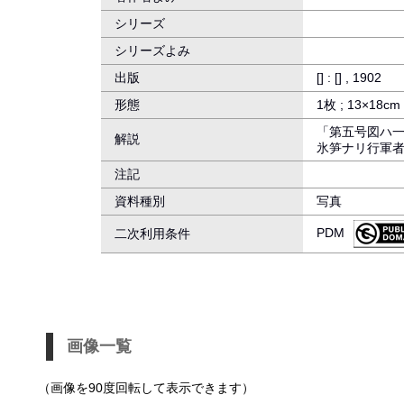
シリーズ
シリーズよみ
出版
[] : [] , 1902
形態
1枚 ; 13×18cm
「第五号図ハ
解説
氷笋ナリ行軍
注記
資料種別
写真
PDM
二次利用条件
画像一覧
（画像を90度回転して表示できます）