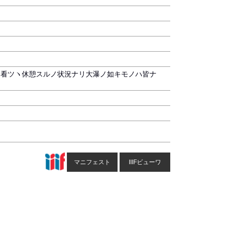
ヲ看ツヽ休憩スルノ状況ナリ大瀑ノ如キモノハ皆ナ
マニフェスト
IIIFビューワ