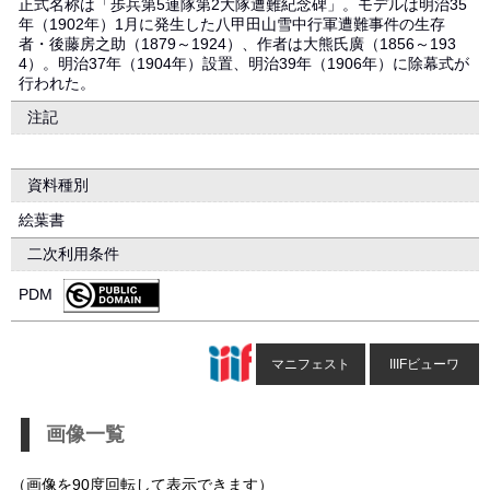
正式名称は「歩兵第5連隊第2大隊遭難紀念碑」。モデルは明治35
年（1902年）1月に発生した八甲田山雪中行軍遭難事件の生存
者・後藤房之助（1879～1924）、作者は大熊氏廣（1856～193
4）。明治37年（1904年）設置、明治39年（1906年）に除幕式が
行われた。
注記
資料種別
絵葉書
二次利用条件
PDM
マニフェスト
IIIFビューワ
画像一覧
（画像を90度回転して表示できます）