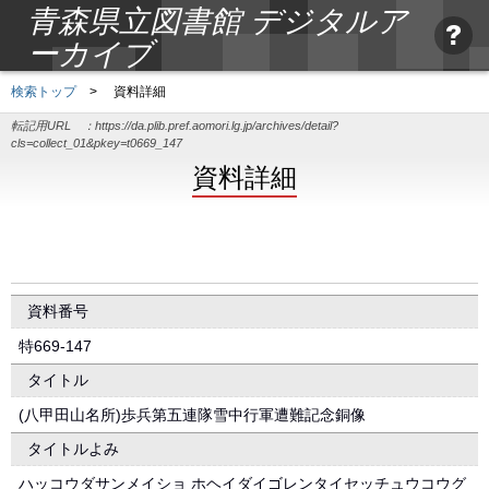
青森県立図書館 デジタルア
ーカイブ
検索トップ
>
資料詳細
転記用URL ：
https://da.plib.pref.aomori.lg.jp/archives/detail?
cls=collect_01&pkey=t0669_147
資料詳細
資料番号
特669-147
タイトル
(八甲田山名所)歩兵第五連隊雪中行軍遭難記念銅像
タイトルよみ
ハッコウダサンメイショ ホヘイダイゴレンタイセッチュウコウグ